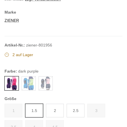
Marke
ZIENER
Artikel-Nr.:
ziener-801956
2 auf Lager
Farbe:
dark purple
dark purple
persian blue
snowcrystal print
Größe
1
1.5
2
2.5
3
3.5
4
4.5