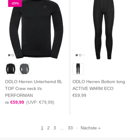
-25%
ODLO Herren Unterhemd BL
ODLO Herren Bottom long
TOP Crew neck l/s
ACTIVE WARM ECO
PERFORMAN
€59,99
€59,99
(UVP: €79,99)
Ab
1
2
3
…
33
·
Nächste »