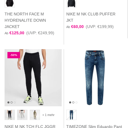
THE NORTH FACE M
NIKE M NK CLUB PUFFER
HYDRENALITE DOWN
JKT
JACKET
€60,00
(UVP: €199,99)
Ab
€125,00
(UVP: €249,99)
Ab
-50%
+ 1 mehr
NIKE M NK TCH FLC JGGR
TIMEZONE Slim Eduardo Pant