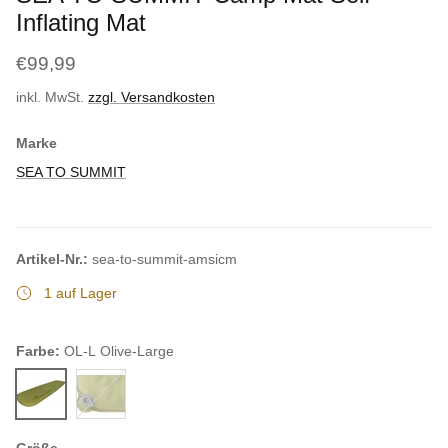
Inflating Mat
€99,99
inkl. MwSt.
zzgl. Versandkosten
Marke
SEA TO SUMMIT
Artikel-Nr.:
sea-to-summit-amsicm
1 auf Lager
Farbe:
OL-L Olive-Large
OL-L Olive-Large
OL-R Olive-Regular
Größe