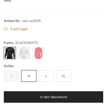
Artikel-Nr.:
nike-av2609
3 auf Lager
Farbe:
BLACK/WHITE
BLACK/WHITE
WHITE/COOL GREY
UNIVERSITY RED/WHITE
Größe
S
M
L
XL
In den Warenkorb