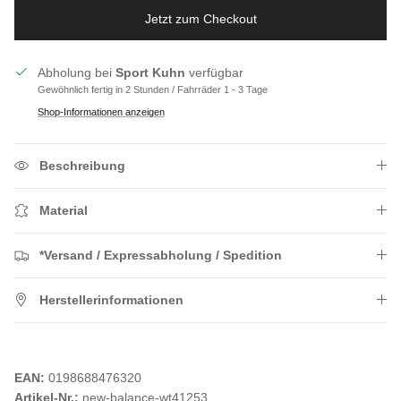
Jetzt zum Checkout
Abholung bei
Sport Kuhn
verfügbar
Gewöhnlich fertig in 2 Stunden / Fahrräder 1 - 3 Tage
Shop-Informationen anzeigen
Beschreibung
Material
*Versand / Expressabholung / Spedition
Herstellerinformationen
EAN:
0198688476320
Artikel-Nr.:
new-balance-wt41253