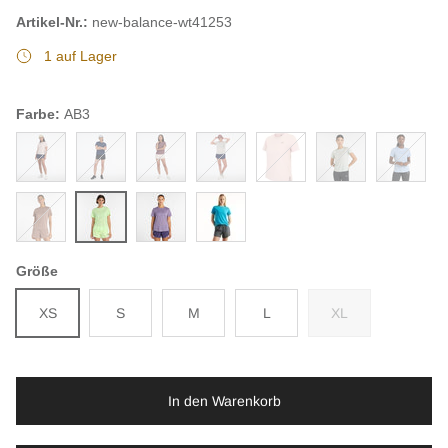
Artikel-Nr.:
new-balance-wt41253
1 auf Lager
Farbe:
AB3
QPH
NNH
LRC
AHH
RUH
CY2
DSW
EAT
AB3
AB7
Grey
Größe
XS
S
M
L
XL
In den Warenkorb