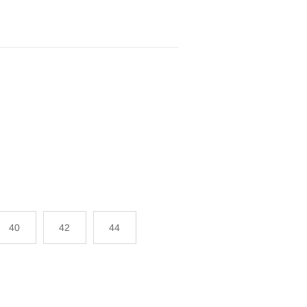
40
42
44