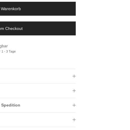
n Warenkorb
zum Checkout
gbar
r 1 - 3 Tage
 Spedition