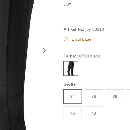
JOY
Artikel-Nr.:
joy-30218
1 auf Lager
Nächste
Farbe:
00700 black
00700 black
Größe
34
36
38
46
48