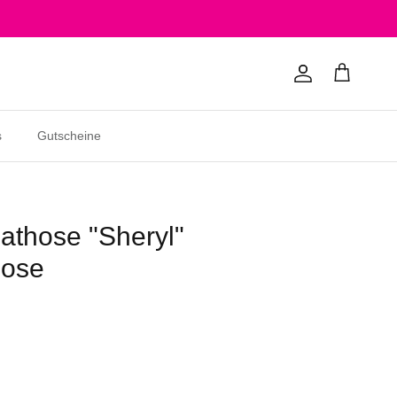
Konto
Einkaufswagen
s
Gutscheine
those "Sheryl"
hose