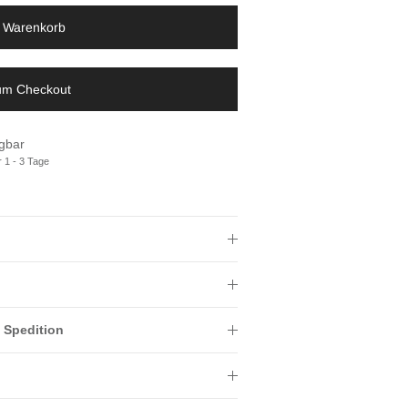
n Warenkorb
zum Checkout
gbar
r 1 - 3 Tage
 Spedition