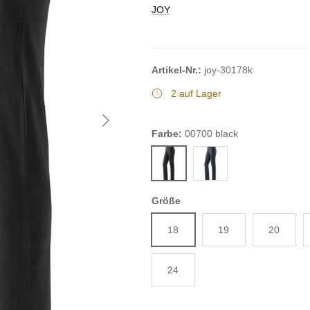
JOY
Artikel-Nr.:
joy-30178k
2 auf Lager
Nächste
Farbe:
00700 black
00700 black
00352 night
Größe
18
19
20
24