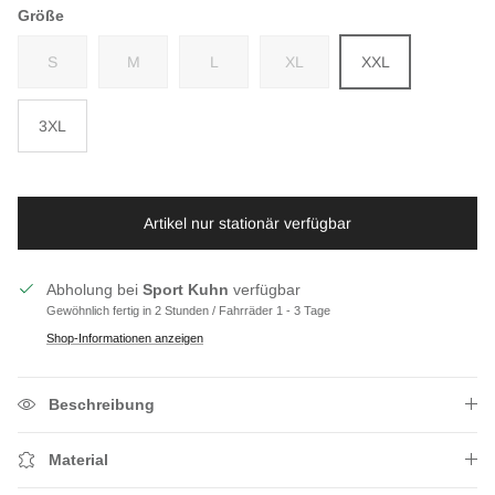
Größe
S
M
L
XL
XXL
3XL
Artikel nur stationär verfügbar
Abholung bei
Sport Kuhn
verfügbar
Gewöhnlich fertig in 2 Stunden / Fahrräder 1 - 3 Tage
Shop-Informationen anzeigen
Beschreibung
Material