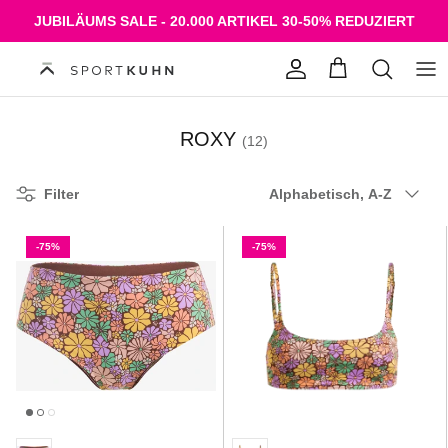
Direkt zum Inhalt
JUBILÄUMS SALE - 20.000 ARTIKEL 30-50% REDUZIERT
Konto
Einkaufswagen
ROXY
(12)
Sortieren nach
Filter
Alphabetisch, A-Z
-75%
-75%