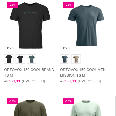
-22%
-22%
ORTOVOX 150 COOL BRAND
ORTOVOX 150 COOL MTN
TS M
MISSION TS M
€69,99
(UVP: €90,00)
€69,99
(UVP: €90,00)
Ab
Ab
-17%
-17%